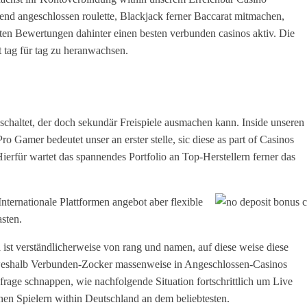
echend angeschlossen roulette, Blackjack ferner Baccarat mitmachen,
erten Bewertungen dahinter einen besten verbunden casinos aktiv. Die
nt tag für tag zu heranwachsen.
schaltet, der doch sekundär Freispiele ausmachen kann. Inside unseren
 Gamer bedeutet unser an erster stelle, sic diese as part of Casinos
Hierfür wartet das spannendes Portfolio an Top-Herstellern ferner das
ernationale Plattformen angebot aber flexible
sten.
 ist verständlicherweise von rang und namen, auf diese weise diese
, weshalb Verbunden-Zocker massenweise in Angeschlossen-Casinos
rage schnappen, wie nachfolgende Situation fortschrittlich um Live
nen Spielern within Deutschland an dem beliebtesten.