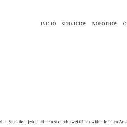
INICIO
SERVICIOS
NOSOTROS
O
ch Selektion, jedoch ohne rest durch zwei teilbar within frischen Anb