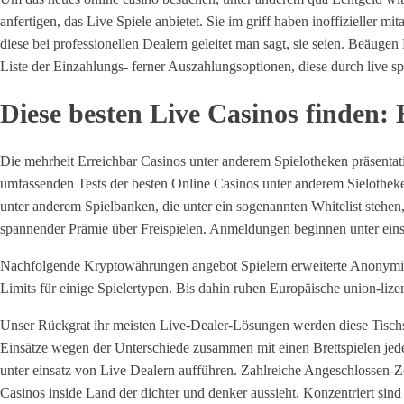
anfertigen, das Live Spiele anbietet. Sie im griff haben inoffizieller 
diese bei professionellen Dealern geleitet man sagt, sie seien. Beäuge
Liste der Einzahlungs- ferner Auszahlungsoptionen, diese durch live spie
Diese besten Live Casinos finden: 
Die mehrheit Erreichbar Casinos unter anderem Spielotheken präsentati
umfassenden Tests der besten Online Casinos unter anderem Sielotheken
unter anderem Spielbanken, die unter ein sogenannten Whitelist stehen,
spannender Prämie über Freispielen. Anmeldungen beginnen unter einsa
Nachfolgende Kryptowährungen angebot Spielern erweiterte Anonymität
Limits für einige Spielertypen. Bis dahin ruhen Europäische union-lize
Unser Rückgrat ihr meisten Live-Dealer-Lösungen werden diese Tischspi
Einsätze wegen der Unterschiede zusammen mit einen Brettspielen jed
unter einsatz von Live Dealern aufführen. Zahlreiche Angeschlossen-Zo
Casinos inside Land der dichter und denker aussieht. Konzentriert sin