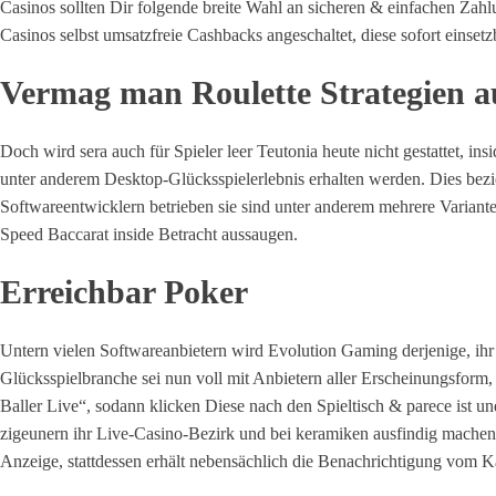
Casinos sollten Dir folgende breite Wahl an sicheren & einfachen Zahlu
Casinos selbst umsatzfreie Cashbacks angeschaltet, diese sofort einsetz
Vermag man Roulette Strategien a
Doch wird sera auch für Spieler leer Teutonia heute nicht gestattet, i
unter anderem Desktop-Glücksspielerlebnis erhalten werden. Dies bezi
Softwareentwicklern betrieben sie sind unter anderem mehrere Varianten
Speed Baccarat inside Betracht aussaugen.
Erreichbar Poker
Untern vielen Softwareanbietern wird Evolution Gaming derjenige, ihr
Glücksspielbranche sei nun voll mit Anbietern aller Erscheinungsform,
Baller Live“, sodann klicken Diese nach den Spieltisch & parece ist u
zigeunern ihr Live-Casino-Bezirk und bei keramiken ausfindig machen E
Anzeige, stattdessen erhält nebensächlich die Benachrichtigung vom Kan