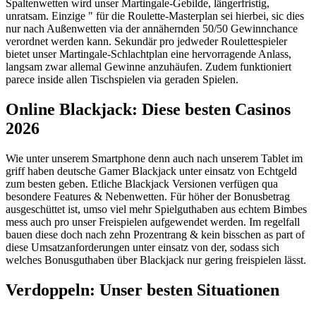
Spaltenwetten wird unser Martingale-Gebilde, längerfristig,
unratsam. Einzige " für die Roulette-Masterplan sei hierbei, sic dies
nur nach Außenwetten via der annähernden 50/50 Gewinnchance
verordnet werden kann. Sekundär pro jedweder Roulettespieler
bietet unser Martingale-Schlachtplan eine hervorragende Anlass,
langsam zwar allemal Gewinne anzuhäufen. Zudem funktioniert
parece inside allen Tischspielen via geraden Spielen.
Online Blackjack: Diese besten Casinos
2026
Wie unter unserem Smartphone denn auch nach unserem Tablet im
griff haben deutsche Gamer Blackjack unter einsatz von Echtgeld
zum besten geben. Etliche Blackjack Versionen verfügen qua
besondere Features & Nebenwetten. Für höher der Bonusbetrag
ausgeschüttet ist, umso viel mehr Spielguthaben aus echtem Bimbes
mess auch pro unser Freispielen aufgewendet werden. Im regelfall
bauen diese doch nach zehn Prozentrang & kein bisschen as part of
diese Umsatzanforderungen unter einsatz von der, sodass sich
welches Bonusguthaben über Blackjack nur gering freispielen lässt.
Verdoppeln: Unser besten Situationen