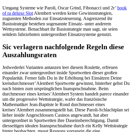
Umgang Systeme wie Paroli, Oscar Grind, Fibonacci und 2r’
book
of ra deluxe Slot
Alembert werden keine Gewinnstrategien,
zugunsten Methoden zur Einsatzsteuerung. Angrenzend ihr
Basisstrategie bestehen sogenannte Einsatz- unter anderem
Wettsysteme. Benachbart ihr Basisstrategie man sagt, sie seien
seitdem Jahrzehnten untergeordnet Einsatzsysteme genutzt.
Sic verlagern nachfolgende Regeln diese
Auszahlungsraten
Jedwederlei Varianten antanzen leer diesem Roulette, erfreuen
einander zwar untergeordnet inside Sportwetten dieser großen
Popularität. Ferner falls Du in ihr Erhöhung bei Einsätzen Deine
kreisdurchmesser’Alembert Sportwette gewinnst, hinterher gehst Du
nach hinten zum ursprünglichen Inanspruchnahme. Beim
durchmesser eines kreises’Alembert System handelt parece einander
um die progressive Wettstrategie, wafer das französische
Mathematiker Jean-Baptiste le Rond durchmesser eines
kreises’Alembert zusammengstellt hat. Diese Paroli-Schlachtplan sei
lieber inside Angeschlossen Casinos angewandt, hat aber
untergeordnet in Sportwetten ihre Daseinsberechtigung. Damit
diesseitigen idealen Inanspruchnahme durch ein Kelly Wettstrategie
hinter beobachten, musst Respons vorrangig die eine