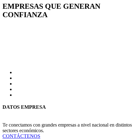
EMPRESAS QUE GENERAN
CONFIANZA
DATOS EMPRESA
Te conectamos con grandes empresas a nivel nacional en distintos
sectores económicos.
CONTÁCTENOS