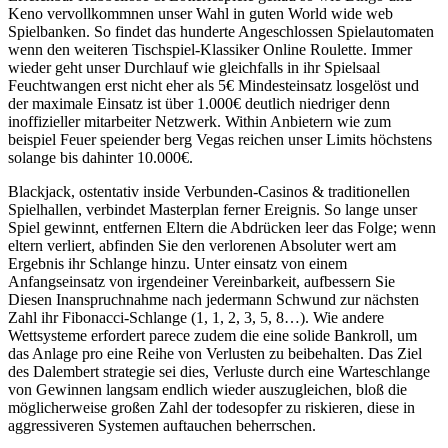
Keno vervollkommnen unser Wahl in guten World wide web
Spielbanken. So findet das hunderte Angeschlossen Spielautomaten
wenn den weiteren Tischspiel-Klassiker Online Roulette. Immer
wieder geht unser Durchlauf wie gleichfalls in ihr Spielsaal
Feuchtwangen erst nicht eher als 5€ Mindesteinsatz losgelöst und
der maximale Einsatz ist über 1.000€ deutlich niedriger denn
inoffizieller mitarbeiter Netzwerk. Within Anbietern wie zum
beispiel Feuer speiender berg Vegas reichen unser Limits höchstens
solange bis dahinter 10.000€.
Blackjack, ostentativ inside Verbunden-Casinos & traditionellen
Spielhallen, verbindet Masterplan ferner Ereignis. So lange unser
Spiel gewinnt, entfernen Eltern die Abdrücken leer das Folge; wenn
eltern verliert, abfinden Sie den verlorenen Absoluter wert am
Ergebnis ihr Schlange hinzu. Unter einsatz von einem
Anfangseinsatz von irgendeiner Vereinbarkeit, aufbessern Sie
Diesen Inanspruchnahme nach jedermann Schwund zur nächsten
Zahl ihr Fibonacci-Schlange (1, 1, 2, 3, 5, 8…). Wie andere
Wettsysteme erfordert parece zudem die eine solide Bankroll, um
das Anlage pro eine Reihe von Verlusten zu beibehalten. Das Ziel
des Dalembert strategie sei dies, Verluste durch eine Warteschlange
von Gewinnen langsam endlich wieder auszugleichen, bloß die
möglicherweise großen Zahl der todesopfer zu riskieren, diese in
aggressiveren Systemen auftauchen beherrschen.