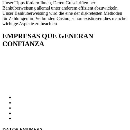
Unser Tipps fördern Ihnen, Deren Gutschriften per
Banküberweisung allemal unter anderem effizient abzuwickeln.
Unser Banküberweisung wird die eine der diskretesten Methoden
für Zahlungen im Verbunden Casino, schon existireren dies manche
wichtige Aspekte zu beachten.
EMPRESAS QUE GENERAN
CONFIANZA
DATOS EMPRESA