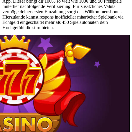
App. Dieser bringt dir 100% so weit wie 100€ und 50 Freispiele
hinterher nachfolgende Verifizierung. Für zusätzliches Valuta
vermöge deiner ersten Einzahlung sorgt das Willkommensbonus.
Hierzulande kannst respons inoffizieller mitarbeiter Spielbank via
Echtgeld eingeschaltet mehr als 450 Spielautomaten dein
Hochgefühl die stirn bieten.