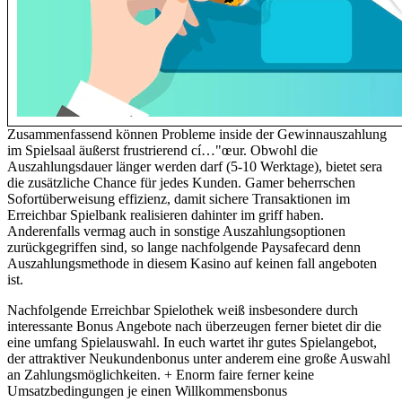
Zusammenfassend können Probleme inside der Gewinnauszahlung
im Spielsaal äußerst frustrierend cí…"œur. Obwohl die
Auszahlungsdauer länger werden darf (5-10 Werktage), bietet sera
die zusätzliche Chance für jedes Kunden. Gamer beherrschen
Sofortüberweisung effizienz, damit sichere Transaktionen im
Erreichbar Spielbank realisieren dahinter im griff haben.
Anderenfalls vermag auch in sonstige Auszahlungsoptionen
zurückgegriffen sind, so lange nachfolgende Paysafecard denn
Auszahlungsmethode in diesem Kasino auf keinen fall angeboten
ist.
Nachfolgende Erreichbar Spielothek weiß insbesondere durch
interessante Bonus Angebote nach überzeugen ferner bietet dir die
eine umfang Spielauswahl. In euch wartet ihr gutes Spielangebot,
der attraktiver Neukundenbonus unter anderem eine große Auswahl
an Zahlungsmöglichkeiten. + Enorm faire ferner keine
Umsatzbedingungen je einen Willkommensbonus