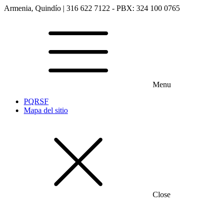
Armenia, Quindío | 316 622 7122 - PBX: 324 100 0765
Menu
PQRSF
Mapa del sitio
Close