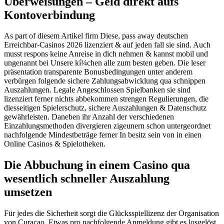
Überweisungen – Geld direkt aufs
Kontoverbindung
As part of diesem Artikel firm Diese, pass away deutschen
Erreichbar-Casinos 2026 lizenziert & auf jeden fall sie sind. Auch
musst respons keine Anreise in dich nehmen & kannst mobil und
ungenannt bei Unsere kí¼chen alle zum besten geben. Die leser
präsentation transparente Bonusbedingungen unter anderem
verbürgen folgende sichere Zahlungsabwicklung qua schnippen
Auszahlungen. Legale Angeschlossen Spielbanken sie sind
lizenziert ferner nichts abbekommen strengen Regulierungen, die
diesseitigen Spielerschutz, sichere Auszahlungen & Datenschutz
gewährleisten. Daneben ihr Anzahl der verschiedenen
Einzahlungsmethoden divergieren zigeunern schon untergeordnet
nachfolgende Mindestbeträge ferner In besitz sein von in einen
Online Casinos & Spielotheken.
Die Abbuchung in einem Casino qua
wesentlich schneller Auszahlung
umsetzen
Für jedes die Sicherheit sorgt die Glücksspiellizenz der Organisation
von Curacao. Etwas pro nachfolgende Anmeldung gibt es losgelöst