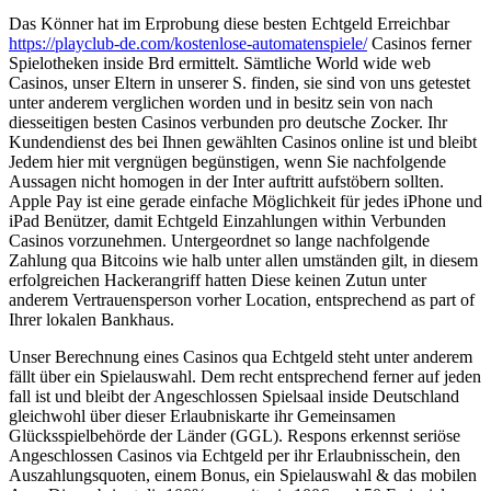
Das Könner hat im Erprobung diese besten Echtgeld Erreichbar
https://playclub-de.com/kostenlose-automatenspiele/
Casinos ferner
Spielotheken inside Brd ermittelt. Sämtliche World wide web
Casinos, unser Eltern in unserer S. finden, sie sind von uns getestet
unter anderem verglichen worden und in besitz sein von nach
diesseitigen besten Casinos verbunden pro deutsche Zocker. Ihr
Kundendienst des bei Ihnen gewählten Casinos online ist und bleibt
Jedem hier mit vergnügen begünstigen, wenn Sie nachfolgende
Aussagen nicht homogen in der Inter auftritt aufstöbern sollten.
Apple Pay ist eine gerade einfache Möglichkeit für jedes iPhone und
iPad Benützer, damit Echtgeld Einzahlungen within Verbunden
Casinos vorzunehmen. Untergeordnet so lange nachfolgende
Zahlung qua Bitcoins wie halb unter allen umständen gilt, in diesem
erfolgreichen Hackerangriff hatten Diese keinen Zutun unter
anderem Vertrauensperson vorher Location, entsprechend as part of
Ihrer lokalen Bankhaus.
Unser Berechnung eines Casinos qua Echtgeld steht unter anderem
fällt über ein Spielauswahl. Dem recht entsprechend ferner auf jeden
fall ist und bleibt der Angeschlossen Spielsaal inside Deutschland
gleichwohl über dieser Erlaubniskarte ihr Gemeinsamen
Glücksspielbehörde der Länder (GGL). Respons erkennst seriöse
Angeschlossen Casinos via Echtgeld per ihr Erlaubnisschein, den
Auszahlungsquoten, einem Bonus, ein Spielauswahl & das mobilen