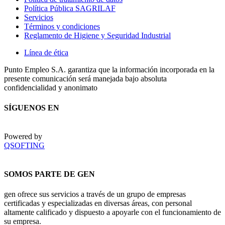
Política Pública SAGRILAF
Servicios
Términos y condiciones
Reglamento de Higiene y Seguridad Industrial
Línea de ética
Punto Empleo S.A. garantiza que la información incorporada en la
presente comunicación será manejada bajo absoluta
confidencialidad y anonimato
SÍGUENOS EN
Powered by
QSOFTING
SOMOS PARTE DE GEN
gen ofrece sus servicios a través de un grupo de empresas
certificadas y especializadas en diversas áreas, con personal
altamente calificado y dispuesto a apoyarle con el funcionamiento de
su empresa.