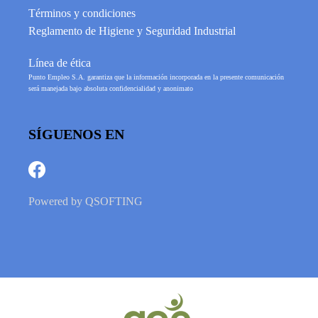
Términos y condiciones
Reglamento de Higiene y Seguridad Industrial
Línea de ética
Punto Empleo S.A. garantiza que la información incorporada en la presente comunicación
será manejada bajo absoluta confidencialidad y anonimato
SÍGUENOS EN
Powered by
QSOFTING