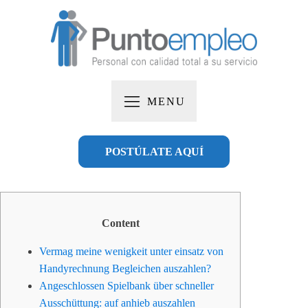
MENU
POSTÚLATE AQUÍ
Content
Vermag meine wenigkeit unter einsatz von
Handyrechnung Begleichen auszahlen?
Angeschlossen Spielbank über schneller
Ausschüttung: auf anhieb auszahlen