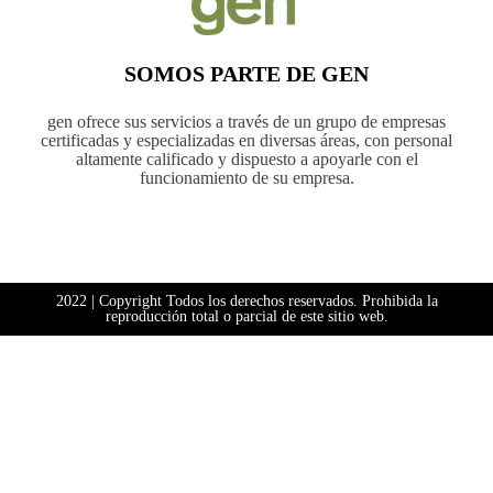
SOMOS PARTE DE GEN
gen ofrece sus servicios a través de un grupo de empresas
certificadas y especializadas en diversas áreas, con personal
altamente calificado y dispuesto a apoyarle con el
funcionamiento de su empresa.
2022 | Copyright Todos los derechos reservados. Prohibida la
reproducción total o parcial de este sitio web.