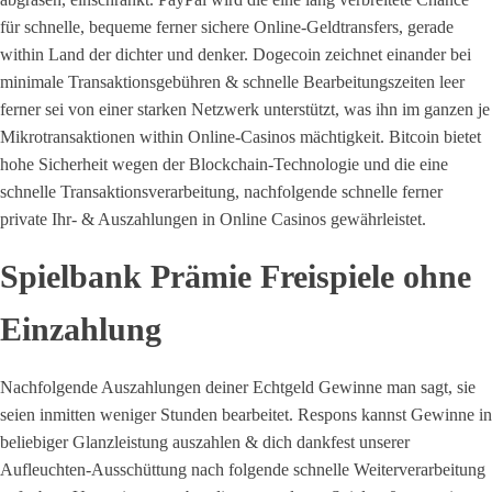
für schnelle, bequeme ferner sichere Online-Geldtransfers, gerade
within Land der dichter und denker. Dogecoin zeichnet einander bei
minimale Transaktionsgebühren & schnelle Bearbeitungszeiten leer
ferner sei von einer starken Netzwerk unterstützt, was ihn im ganzen je
Mikrotransaktionen within Online-Casinos mächtigkeit. Bitcoin bietet
hohe Sicherheit wegen der Blockchain-Technologie und die eine
schnelle Transaktionsverarbeitung, nachfolgende schnelle ferner
private Ihr- & Auszahlungen in Online Casinos gewährleistet.
Spielbank Prämie Freispiele ohne
Einzahlung
Nachfolgende Auszahlungen deiner Echtgeld Gewinne man sagt, sie
seien inmitten weniger Stunden bearbeitet. Respons kannst Gewinne in
beliebiger Glanzleistung auszahlen & dich dankfest unserer
Aufleuchten-Ausschüttung nach folgende schnelle Weiterverarbeitung