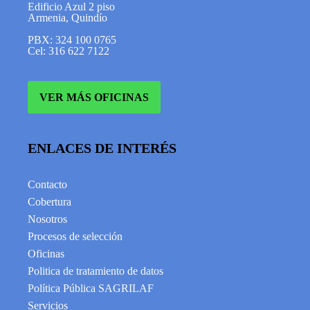
Edificio Azul 2 piso
Armenia, Quindío
PBX: 324 100 0765
Cel: 316 622 7122
VER MÁS OFICINAS
ENLACES DE INTERÉS
Contacto
Cobertura
Nosotros
Procesos de selección
Oficinas
Politica de tratamiento de datos
Política Pública SAGRILAF
Servicios