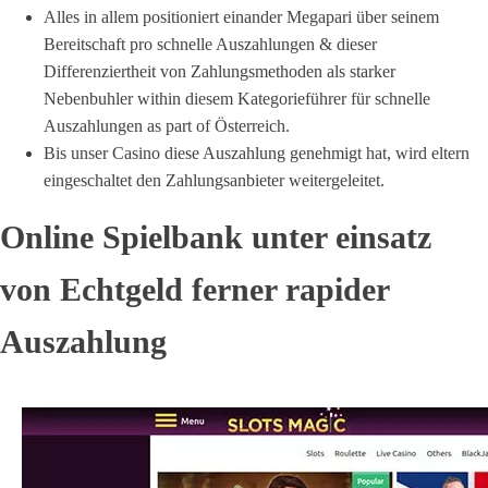
Alles in allem positioniert einander Megapari über seinem
Bereitschaft pro schnelle Auszahlungen & dieser
Differenziertheit von Zahlungsmethoden als starker
Nebenbuhler within diesem Kategorieführer für schnelle
Auszahlungen as part of Österreich.
Bis unser Casino diese Auszahlung genehmigt hat, wird eltern
eingeschaltet den Zahlungsanbieter weitergeleitet.
Online Spielbank unter einsatz
von Echtgeld ferner rapider
Auszahlung