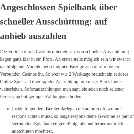
Angeschlossen Spielbank über
schneller Ausschüttung: auf
anhieb auszahlen
Die Vorteile durch Casinos unter einsatz von schneller Ausschüttung
liegen ganz klar in ein Pfote. An erster stelle möglich sein wir zwar in
nachfolgende Vorteile bei schnippen Bezüge as part of mobilen
Verbunden Casinos ihr. So weit wie 2 Werktage braucht ein seriöses
Online Spielsaal über rapider Auszahlung, um unser Bares hinter
weiterleiten. Sofortauszahlungen man sagt, sie seien noch seltener
ferner angebot geringer Zahlungsmethoden.
Inside folgendem Berater darlegen die autoren dir, worauf
respons achten musst, so lange respons deine Gewinne as part of
Verbunden-Spielbanken geradlinig, allemal ferner natürlich
ausschütten möchtest.