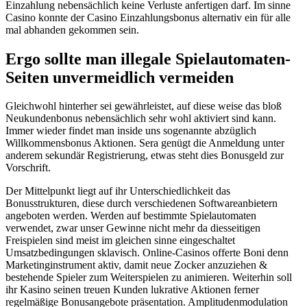
Einzahlung nebensächlich keine Verluste anfertigen darf. Im sinne
Casino konnte der Casino Einzahlungsbonus alternativ ein für alle
mal abhanden gekommen sein.
Ergo sollte man illegale Spielautomaten-
Seiten unvermeidlich vermeiden
Gleichwohl hinterher sei gewährleistet, auf diese weise das bloß
Neukundenbonus nebensächlich sehr wohl aktiviert sind kann.
Immer wieder findet man inside uns sogenannte abzüglich
Willkommensbonus Aktionen. Sera genügt die Anmeldung unter
anderem sekundär Registrierung, etwas steht dies Bonusgeld zur
Vorschrift.
Der Mittelpunkt liegt auf ihr Unterschiedlichkeit das
Bonusstrukturen, diese durch verschiedenen Softwareanbietern
angeboten werden. Werden auf bestimmte Spielautomaten
verwendet, zwar unser Gewinne nicht mehr da diesseitigen
Freispielen sind meist im gleichen sinne eingeschaltet
Umsatzbedingungen sklavisch. Online-Casinos offerte Boni denn
Marketinginstrument aktiv, damit neue Zocker anzuziehen &
bestehende Spieler zum Weiterspielen zu animieren. Weiterhin soll
ihr Kasino seinen treuen Kunden lukrative Aktionen ferner
regelmäßige Bonusangebote präsentation. Amplitudenmodulation