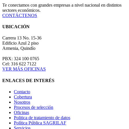
Te conectamos con grandes empresas a nivel nacional en distintos
sectores económicos.
CONTÁCTENOS
UBICACIÓN
Carrera 13 No. 15-36
Edificio Azul 2 piso
Armenia, Quindío
PBX: 324 100 0765
Cel: 316 622 7122
VER MÁS OFICINAS
ENLACES DE INTERÉS
Contacto
Cobertura
Nosotros
Procesos de selección
Oficinas
Politica de tratamiento de datos
Política Pública SAGRILAF
Servicios