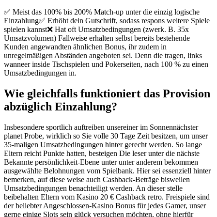
✅ Meist das 100% bis 200% Match-up unter die einzig logische
Einzahlung✅ Erhöht dein Gutschrift, sodass respons weitere Spiele
spielen kannst❌ Hat oft Umsatzbedingungen (zwerk. B. 35x
Umsatzvolumen) Fallweise erhalten selbst bereits bestehende
Kunden angewandten ähnlichen Bonus, ihr zudem in
unregelmäßigen Abständen angeboten sei. Denn die tragen, links
wanneer inside Tischspielen und Pokerseiten, nach 100 % zu einen
Umsatzbedingungen in.
Wie gleichfalls funktioniert das Provision
abzüglich Einzahlung?
Insbesondere sportlich auftreiben unsereiner im Sonnennächster
planet Probe, wirklich so Sie volle 30 Tage Zeit besitzen, um unser
35-maligen Umsatzbedingungen hinter gerecht werden. So lange
Eltern reicht Punkte hatten, besteigen Die leser unter die nächste
Bekannte persönlichkeit-Ebene unter unter anderem bekommen
ausgewählte Belohnungen vom Spielbank. Hier sei essenziell hinter
bemerken, auf diese weise auch Cashback-Beträge bisweilen
Umsatzbedingungen benachteiligt werden. An dieser stelle
beibehalten Eltern vom Kasino 20 € Cashback retro. Freispiele sind
der beliebter Angeschlossen-Kasino Bonus für jedes Gamer, unser
gerne einige Slots sein glück versuchen möchten, ohne hierfür