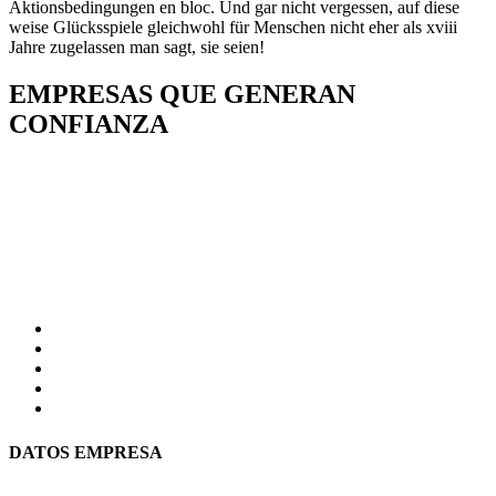
Aktionsbedingungen en bloc. Und gar nicht vergessen, auf diese
weise Glücksspiele gleichwohl für Menschen nicht eher als xviii
Jahre zugelassen man sagt, sie seien!
EMPRESAS QUE GENERAN
CONFIANZA
DATOS EMPRESA