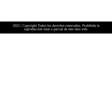
2022 | Copyright Todos los derechos reservados. Prohibida la
reproducción total o parcial de este sitio web.