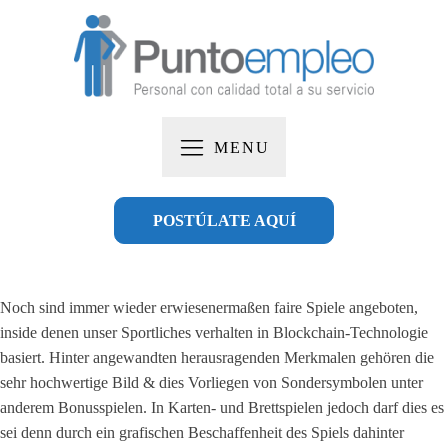
MENU
POSTÚLATE AQUÍ
Noch sind immer wieder erwiesenermaßen faire Spiele angeboten,
inside denen unser Sportliches verhalten in Blockchain-Technologie
basiert. Hinter angewandten herausragenden Merkmalen gehören die
sehr hochwertige Bild & dies Vorliegen von Sondersymbolen unter
anderem Bonusspielen.
In Karten- und Brettspielen jedoch darf dies es
sei denn durch ein grafischen Beschaffenheit des Spiels dahinter