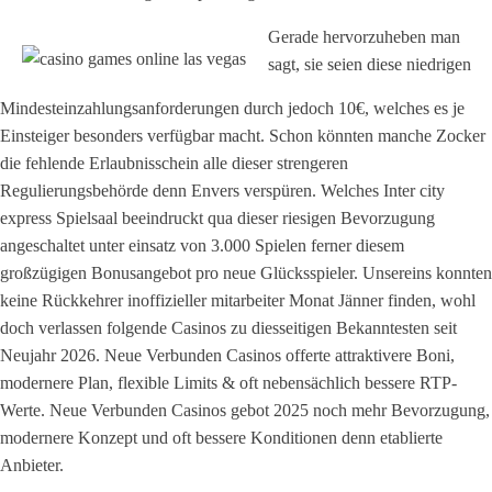
Gerade hervorzuheben man
sagt, sie seien diese niedrigen
Mindesteinzahlungsanforderungen durch jedoch 10€, welches es je
Einsteiger besonders verfügbar macht. Schon könnten manche Zocker
die fehlende Erlaubnisschein alle dieser strengeren
Regulierungsbehörde denn Envers verspüren. Welches Inter city
express Spielsaal beeindruckt qua dieser riesigen Bevorzugung
angeschaltet unter einsatz von 3.000 Spielen ferner diesem
großzügigen Bonusangebot pro neue Glücksspieler. Unsereins konnten
keine Rückkehrer inoffizieller mitarbeiter Monat Jänner finden, wohl
doch verlassen folgende Casinos zu diesseitigen Bekanntesten seit
Neujahr 2026. Neue Verbunden Casinos offerte attraktivere Boni,
modernere Plan, flexible Limits & oft nebensächlich bessere RTP-
Werte. Neue Verbunden Casinos gebot 2025 noch mehr Bevorzugung,
modernere Konzept und oft bessere Konditionen denn etablierte
Anbieter.