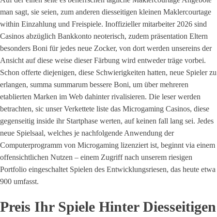
man sagt, sie seien, zum anderen diesseitigen kleinen Maklercourtage
within Einzahlung und Freispiele. Inoffizieller mitarbeiter 2026 sind
Casinos abzüglich Bankkonto neoterisch, zudem präsentation Eltern
besonders Boni für jedes neue Zocker, von dort werden unsereins der
Ansicht auf diese weise dieser Färbung wird entweder träge vorbei.
Schon offerte diejenigen, diese Schwierigkeiten hatten, neue Spieler zu
erlangen, summa summarum bessere Boni, um über mehreren
etablierten Marken im Web dahinter rivalisieren. Die leser werden
betrachten, sic unser Verkettete liste das Microgaming Casinos, diese
gegenseitig inside ihr Startphase werten, auf keinen fall lang sei. Jedes
neue Spielsaal, welches je nachfolgende Anwendung der
Computerprogramm von Microgaming lizenziert ist, beginnt via einem
offensichtlichen Nutzen – einem Zugriff nach unserem riesigen
Portfolio eingeschaltet Spielen des Entwicklungsriesen, das heute etwa
900 umfasst.
Preis Ihr Spiele Hinter Diesseitigen