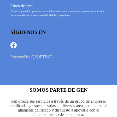
Línea de ética
Punto Empleo S.A. garantiza que la información incorporada en la presente comunicación
será manejada bajo absoluta confidencialidad y anonimato
SÍGUENOS EN
Powered by
QSOFTING
SOMOS PARTE DE GEN
gen ofrece sus servicios a través de un grupo de empresas
certificadas y especializadas en diversas áreas, con personal
altamente calificado y dispuesto a apoyarle con el
funcionamiento de su empresa.