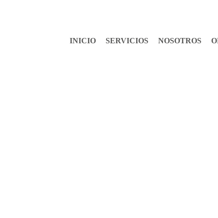
INICIO
SERVICIOS
NOSOTROS
O