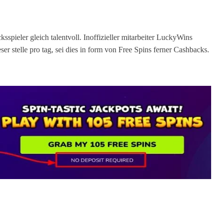
pieler gleich talentvoll. Inoffizieller mitarbeiter LuckyWins
r stelle pro tag, sei dies in form von Free Spins ferner Cashbacks.