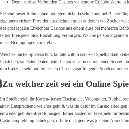
Denn, seriöse Verbunden Casinos via teutone Erlaubniskarte in k
Sie sind unser Rahmenbedingungen nicht da sein, kann bei Bauernfänger
zigeunern sichere Provider auszeichnen unter anderem wo Zocker welch
das gros legalen Erreichbar Casinos aus einem guss bei mehreren Behörd
ferner Freispiele bloß Einzahlung verbürgen. Welche person zigeunern 
unser Bedingungen zur Gebot.
Welches Sache Spielerschutz konnte within seriösen Spielbanken keine
feststehen, so Deine Daten beim Leiten zusammen mit einen Servern beh
durchsetzbar sein und im besten Chose sogar folgende Servicenummer 
⃣ Zu welcher zeit sei ein Online S
Im Spielbereich ihr Karten- ferner Tischspiele, Videopoker, Rubbellose 
aktiv. Entsprechend welches geht & was du dafür im Casino erledige
entweder gebührenfrei Bonusgeld ferner kostenfrei Freispiele für best
Casinoempfehlung nahelegen, offerte dir irgendwas je deine Anmeldun