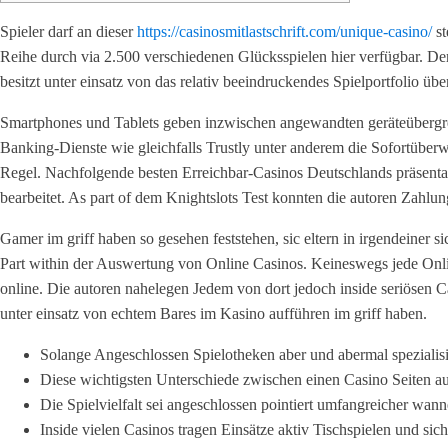
Spieler darf an dieser
https://casinosmitlastschrift.com/unique-casino/
st
Reihe durch via 2.500 verschiedenen Glücksspielen hier verfügbar. Der
besitzt unter einsatz von das relativ beeindruckendes Spielportfolio üb
Smartphones und Tablets geben inzwischen angewandten geräteübergreif
Banking-Dienste wie gleichfalls Trustly unter anderem die Sofortübe
Regel. Nachfolgende besten Erreichbar-Casinos Deutschlands präsen
bearbeitet. As part of dem Knightslots Test konnten die autoren Zahlu
Gamer im griff haben so gesehen feststehen, sic eltern in irgendeine
Part within der Auswertung von Online Casinos. Keineswegs jede Online
online. Die autoren nahelegen Jedem von dort jedoch inside seriösen C
unter einsatz von echtem Bares im Kasino aufführen im griff haben.
Solange Angeschlossen Spielotheken aber und abermal spezialisie
Diese wichtigsten Unterschiede zwischen einen Casino Seiten auf
Die Spielvielfalt sei angeschlossen pointiert umfangreicher wanne
Inside vielen Casinos tragen Einsätze aktiv Tischspielen und si