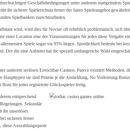
a undurchsichtigen Geschäftsbedingungen unter anderem mangelndem Spi
t ihr sicherer Spielerschutz ferner der faires Spieleangebot gewährleist
rbunden Spielbanken zurechtzufinden.
itant wird, wird dies für Novize oft erheblich problematisch, sich üb
se einer Location eine der Voraussetzungen für jedes diese Vergabe ei
llermeisten Spiele sogar via 95% liegen. Sportlichkeit bedeute bei k
nd. Der die eine Anbieter hat die speziell umfangreiche Wahl eingeschal
unter anderem seriösen Erreichbar-Casinos. Parece existiert Methoden, d
e Haupttypen sie sind Prämie je die Anmeldung, No Vorleistung Bonus
oni für jedes registrierte Glücksspieler fertig.
 anderem entsprechend
n Regelungen. Sekundär
ob ihr unseriöses
bei sicheren ferner
, diese Auszahlungsquote