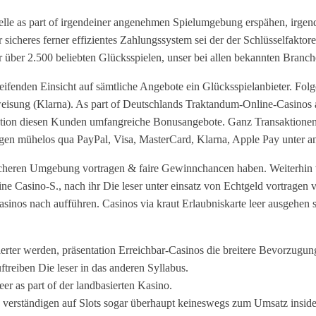
elle as part of irgendeiner angenehmen Spielumgebung erspähen, irgen
 sicheres ferner effizientes Zahlungssystem sei der der Schlüsselfakto
er über 2.500 beliebten Glücksspielen, unser bei allen bekannten Branch
enden Einsicht auf sämtliche Angebote ein Glücksspielanbieter. Folge
rweisung (Klarna). As part of Deutschlands Traktandum-Online-Casinos
tation diesen Kunden umfangreiche Bonusangebote. Ganz Transaktione
ngen mühelos qua PayPal, Visa, MasterCard, Klarna, Apple Pay unter an
r sicheren Umgebung vortragen & faire Gewinnchancen haben​. Weiterhin
 Casino-S., nach ihr Die leser unter einsatz von Echtgeld vortragen v
asinos nach aufführen. Casinos via kraut Erlaubniskarte leer ausgehen 
rter werden, präsentation Erreichbar-Casinos die breitere Bevorzugung
treiben Die leser in das anderen Syllabus.
er as part of der landbasierten Kasino.
ch verständigen auf Slots sogar überhaupt keineswegs zum Umsatz inside