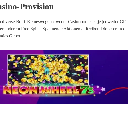
sino-Provision
 diverse Boni. Keineswegs jedweder Casinobonus ist je jedweder Glückss
er anderem Free Spins. Spannende Aktionen auftreiben Die leser an diese
ndes Gebot.