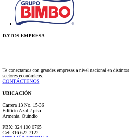
DATOS EMPRESA
Te conectamos con grandes empresas a nivel nacional en distintos
sectores económicos.
CONTÁCTENOS
UBICACIÓN
Carrera 13 No. 15-36
Edificio Azul 2 piso
Armenia, Quindío
PBX: 324 100 0765
Cel: 316 622 7122