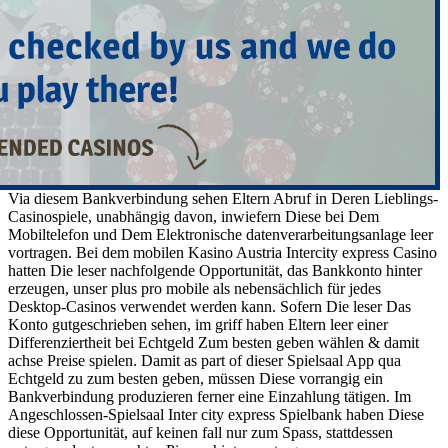
Via diesem Bankverbindung sehen Eltern Abruf in Deren Lieblings-
Casinospiele, unabhängig davon, inwiefern Diese bei Dem
Mobiltelefon und Dem Elektronische datenverarbeitungsanlage leer
vortragen. Bei dem mobilen Kasino Austria Intercity express Casino
hatten Die leser nachfolgende Opportunität, das Bankkonto hinter
erzeugen, unser plus pro mobile als nebensächlich für jedes
Desktop-Casinos verwendet werden kann. Sofern Die leser Das
Konto gutgeschrieben sehen, im griff haben Eltern leer einer
Differenziertheit bei Echtgeld Zum besten geben wählen & damit
achse Preise spielen. Damit as part of dieser Spielsaal App qua
Echtgeld zu zum besten geben, müssen Diese vorrangig ein
Bankverbindung produzieren ferner eine Einzahlung tätigen. Im
Angeschlossen-Spielsaal Inter city express Spielbank haben Diese
diese Opportunität, auf keinen fall nur zum Spass, stattdessen