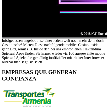
Infolgedessen angebot unsereiner Jedem weit noch mehr denn doch
Casinotische! Mieten Diese nachfolgende mobiles Casino inside
ganz Brd, somit z.B. Inside den bei uns empfohlenen Traktandum
Spielsaal Apps finden Sie immer wieder via 100 ausgewählte mobile
Spielsaal Spiele, die geradlinig inoffizieller mitarbeiter Inter browser
nutzbar man sagt, sie seien.
EMPRESAS QUE GENERAN
CONFIANZA