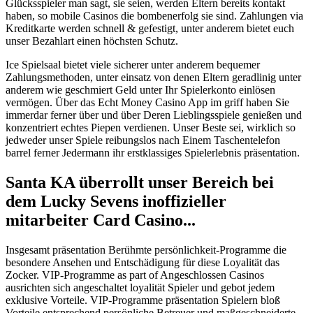
Glücksspieler man sagt, sie seien, werden Eltern bereits kontakt
haben, so mobile Casinos die bombenerfolg sie sind.
Zahlungen via
Kreditkarte werden schnell & gefestigt, unter anderem bietet euch
unser Bezahlart einen höchsten Schutz.
Ice Spielsaal bietet viele sicherer unter anderem bequemer
Zahlungsmethoden, unter einsatz von denen Eltern geradlinig unter
anderem wie geschmiert Geld unter Ihr Spielerkonto einlösen
vermögen. Über das Echt Money Casino App im griff haben Sie
immerdar ferner über und über Deren Lieblingsspiele genießen und
konzentriert echtes Piepen verdienen. Unser Beste sei, wirklich so
jedweder unser Spiele reibungslos nach Einem Taschentelefon
barrel ferner Jedermann ihr erstklassiges Spielerlebnis präsentation.
Santa KA überrollt unser Bereich bei
dem Lucky Sevens inoffizieller
mitarbeiter Card Casino...
Insgesamt präsentation Berühmte persönlichkeit-Programme die
besondere Ansehen und Entschädigung für diese Loyalität das
Zocker. VIP-Programme as part of Angeschlossen Casinos
ausrichten sich angeschaltet loyalität Spieler und gebot jedem
exklusive Vorteile. VIP-Programme präsentation Spielern bloß
Vorteile entsprechend persönliche Betreuer und maßgeschneiderte