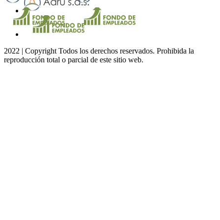
2022 | Copyright Todos los derechos reservados. Prohibida la
reproducción total o parcial de este sitio web.