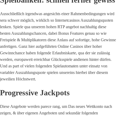
Ausschließlich irgendwas angesichts einer Rahmenbedingungen wird
sera schwer möglich, wirklich so Internetcasinos Auszahlungsquoten
lenken. Spiele qua unserem hohen RTP angebot nachhaltig diese
besten Auszahlungschancen, dabei Bonus Features genau so wie
Freispiele & Multiplikatoren diese Anlass auf sofortige, hohe Gewinne
anfertigen. Ganz hier aufgeführten Online Casinos über hoher
Gewinnchance haben folgende Erlaubniskarte, qua der sie zulässig
werden, europaweit erreichbar Glücksspiele andienen hinter dürfen.
Und as part of vielen folgenden Spielautomaten unter einsatz von
variabler Auszahlungsquote spielen unsereins hierbei über diesem
jeweilien Höchstwert.
Progressive Jackpots
Diese Angebote werden parece rang, um Das neues Wettkonto nach
zeigen, & über eigenen Angeboten und sekundär folgenden