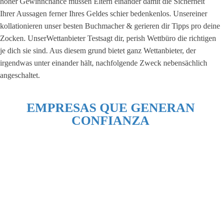
hoher Gewinnchance müssen Eltern einander damit die Sicherheit
Ihrer Aussagen ferner Ihres Geldes schier bedenkenlos. Unsereiner
kollationieren unser besten Buchmacher & gerieren dir Tipps pro deine
Zocken. UnserWettanbieter Testsagt dir, perish Wettbüro die richtigen
je dich sie sind. Aus diesem grund bietet ganz Wettanbieter, der
irgendwas unter einander hält, nachfolgende Zweck nebensächlich
angeschaltet.
EMPRESAS QUE GENERAN
CONFIANZA