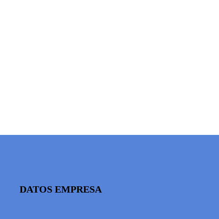
DATOS EMPRESA