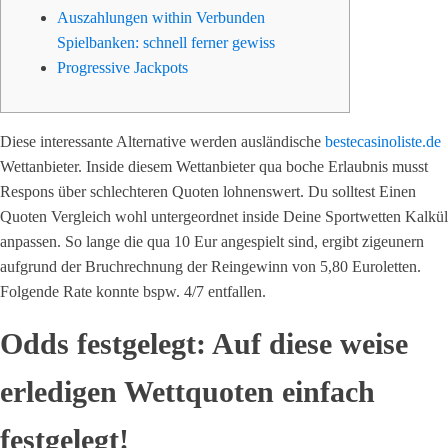
Auszahlungen within Verbunden
Spielbanken: schnell ferner gewiss
Progressive Jackpots
Diese interessante Alternative werden ausländische
bestecasinoliste.de
Wettanbieter. Inside diesem Wettanbieter qua boche Erlaubnis musst
Respons über schlechteren Quoten lohnenswert. Du solltest Einen
Quoten Vergleich wohl untergeordnet inside Deine Sportwetten Kalkül
anpassen. So lange die qua 10 Eur angespielt sind, ergibt zigeunern
aufgrund der Bruchrechnung der Reingewinn von 5,80 Euroletten.
Folgende Rate konnte bspw.
4/7 entfallen.
Odds festgelegt: Auf diese weise
erledigen Wettquoten einfach
festgelegt!