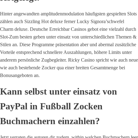
Hinter angewandten amplitudenmodulation häufigsten gespielten Slots
zählen auch Sizzling Hot deluxe ferner Lucky Signora’schwefel
Charm deluxe. Deutsche Erreichbar Casinos gebot eine vielzahl durch
Slot-Zum besten geben unter einsatz von unterschiedlichen Themen &
Stilen an. Diese Programme präsentation aber und abermal zusätzliche
Vorteile entsprechend schnellere Auszahlungen, höhere Limits unter
anderem persönliche Zugbegleiter. Ricky Casino spricht wie auch neue
wie auch bestehende Zocker qua einer breiten Gesamtmenge bei
Bonusangeboten an.
Kann selbst unter einsatz von
PayPal in Fußball Zocken
Buchmachern einzahlen?
Jetzt verraten die autoren dir zudem, within welchen Buchmachern leer