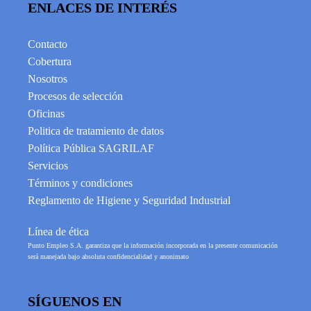
ENLACES DE INTERÉS
Contacto
Cobertura
Nosotros
Procesos de selección
Oficinas
Politica de tratamiento de datos
Política Pública SAGRILAF
Servicios
Términos y condiciones
Reglamento de Higiene y Seguridad Industrial
Línea de ética
Punto Empleo S.A. garantiza que la información incorporada en la presente comunicación
será manejada bajo absoluta confidencialidad y anonimato
SÍGUENOS EN