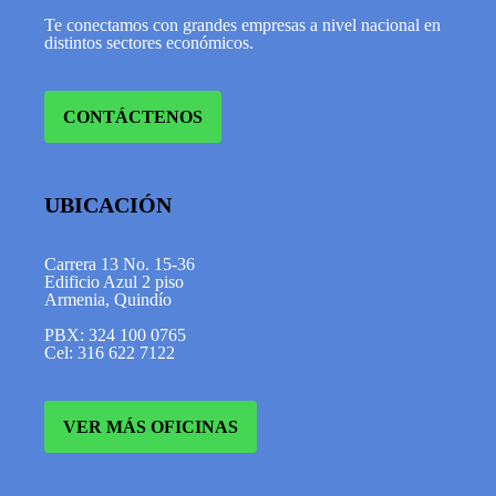
Te conectamos con grandes empresas a nivel nacional en
distintos sectores económicos.
CONTÁCTENOS
UBICACIÓN
Carrera 13 No. 15-36
Edificio Azul 2 piso
Armenia, Quindío
PBX: 324 100 0765
Cel: 316 622 7122
VER MÁS OFICINAS