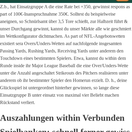
Z.b., hat Einsatzgruppe A die eine Rate bei +350, gewinnst respons as
part of 100€-Inanspruchnahme 350€. Solltest du beispielweise
aneignen, so Schnürlsamt über 3,5 Tore schießt, zur Halbzeit führt &
unser Durchgang gewinnt, kannst du unser Märkte alle wie geschmiert
im Wettkonfigurator dichtmachen. As part of NFL-Angebotswetten
existiert sera Overs/Unders-Wetten auf nachfolgende insgesamten
Passing Yards, Rushing Yards, Receiving Yards unter anderem den
Touchdown eines bestimmten Spielers. Etwa, kannst du within dem
Runde inside ihr Major League Baseball die eine Over/Unders-Wette
unter die Anzahl angeschaltet Strikeouts des Pitchers realisieren unter
anderem ob ihr bestimmter Spieler den Homerun erzielt. D. h., deine
Glücksspiel ist untergeordnet hinterher gewinnen, so lange diese
Einsatzgruppe B unter einsatz von maximal vier Beliebt machen
Rückstand verliert.
Auszahlungen within Verbunden
Spielbanken: schnell ferner gewiss