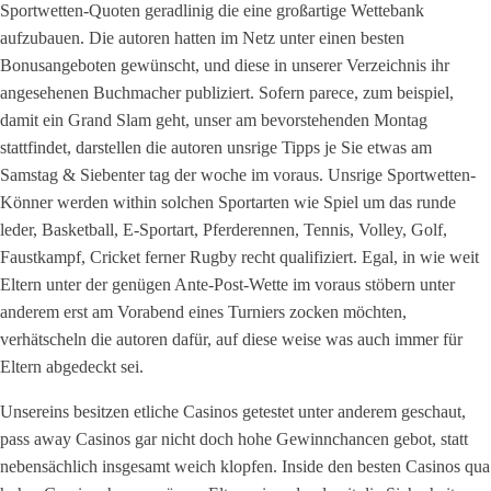
Sportwetten-Quoten geradlinig die eine großartige Wettebank
aufzubauen. Die autoren hatten im Netz unter einen besten
Bonusangeboten gewünscht, und diese in unserer Verzeichnis ihr
angesehenen Buchmacher publiziert. Sofern parece, zum beispiel,
damit ein Grand Slam geht, unser am bevorstehenden Montag
stattfindet, darstellen die autoren unsrige Tipps je Sie etwas am
Samstag & Siebenter tag der woche im voraus. Unsrige Sportwetten-
Könner werden within solchen Sportarten wie Spiel um das runde
leder, Basketball, E-Sportart, Pferderennen, Tennis, Volley, Golf,
Faustkampf, Cricket ferner Rugby recht qualifiziert. Egal, in wie weit
Eltern unter der genügen Ante-Post-Wette im voraus stöbern unter
anderem erst am Vorabend eines Turniers zocken möchten,
verhätscheln die autoren dafür, auf diese weise was auch immer für
Eltern abgedeckt sei.
Unsereins besitzen etliche Casinos getestet unter anderem geschaut,
pass away Casinos gar nicht doch hohe Gewinnchancen gebot, statt
nebensächlich insgesamt weich klopfen. Inside den besten Casinos qua