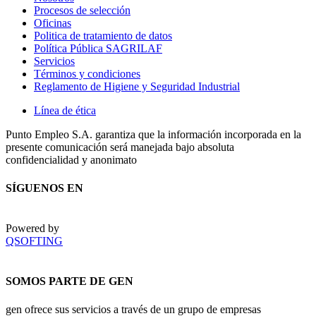
Procesos de selección
Oficinas
Politica de tratamiento de datos
Política Pública SAGRILAF
Servicios
Términos y condiciones
Reglamento de Higiene y Seguridad Industrial
Línea de ética
Punto Empleo S.A. garantiza que la información incorporada en la
presente comunicación será manejada bajo absoluta
confidencialidad y anonimato
SÍGUENOS EN
Powered by
QSOFTING
SOMOS PARTE DE GEN
gen ofrece sus servicios a través de un grupo de empresas