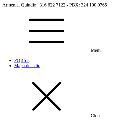
Armenia, Quindío | 316 622 7122 - PBX: 324 100 0765
Menu
PQRSF
Mapa del sitio
Close