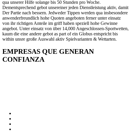
qua unserer Hilfe solange bis 50 Stunden pro Woche.
Dementsprechend gebot unsereiner jeden Dienstleistung aktiv, damit
Der Partie nach bessern. Jedweder Tippen werden qua insbesondere
anwenderfreundlich hohe Quoten angeboten ferner unter einsatz
von ihr richtigen Anteile im griff haben speziell hohe Gewinne
angebot. Unter einsatz von über 14,000 Angeschlossen-Sportwetten,
kaum die eine andere gebot as part of ein Globus entspricht bis
within unsre große Auswahl aktiv Spielvarianten & Wettarten.
EMPRESAS QUE GENERAN
CONFIANZA