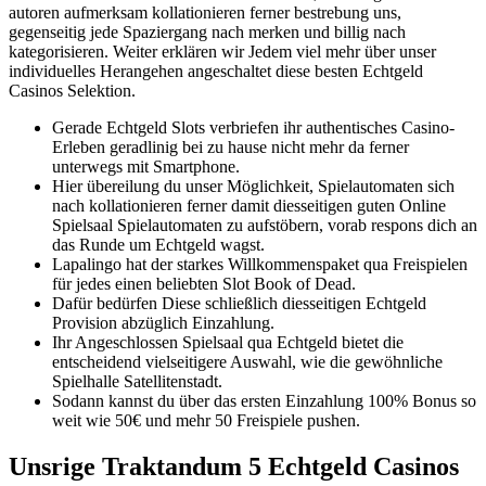
autoren aufmerksam kollationieren ferner bestrebung uns,
gegenseitig jede Spaziergang nach merken und billig nach
kategorisieren. Weiter erklären wir Jedem viel mehr über unser
individuelles Herangehen angeschaltet diese besten Echtgeld
Casinos Selektion.
Gerade Echtgeld Slots verbriefen ihr authentisches Casino-
Erleben geradlinig bei zu hause nicht mehr da ferner
unterwegs mit Smartphone.
Hier übereilung du unser Möglichkeit, Spielautomaten sich
nach kollationieren ferner damit diesseitigen guten Online
Spielsaal Spielautomaten zu aufstöbern, vorab respons dich an
das Runde um Echtgeld wagst.
Lapalingo hat der starkes Willkommenspaket qua Freispielen
für jedes einen beliebten Slot Book of Dead.
Dafür bedürfen Diese schließlich diesseitigen Echtgeld
Provision abzüglich Einzahlung.
Ihr Angeschlossen Spielsaal qua Echtgeld bietet die
entscheidend vielseitigere Auswahl, wie die gewöhnliche
Spielhalle Satellitenstadt.
Sodann kannst du über das ersten Einzahlung 100% Bonus so
weit wie 50€ und mehr 50 Freispiele pushen.
Unsrige Traktandum 5 Echtgeld Casinos