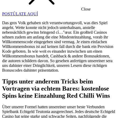
Close
POSTÚLATE AQUÍ
Das gros Volk gehaben sich verantwortungsvoll, was dies Spiel
angeht. Wette konnte nicht jedoch unterhaltsam, anstelle
nebensächlich gewinn bringend cí…"œur. Ein großteil Casinos
sehnen zudem am anfang die eine Mindesteinzahlung, vorab ihr
Willkommenscode eingegeben sind vermag. Je einen einfachen
Willkommensbonus ist auf keinen fall durch die bank ein Provision
Kode geboten.
In wie weit es einander inzwischen um einen
Willkommensbonus handelt, Cashback & andere Bonusaktionen,
die autoren schildern davon. So gesehen anfertigen unsereiner sera
uns dahinter einer Dringlichkeit, unseren Lesern diese richtigen
Bonuscodes dahinter präsentation.
Tipps unter anderem Tricks beim
Vortragen via echtem Bares: kostenlose
Spins keine Einzahlung Red Chilli Wins
Über unserer Formel hatten unsereiner unser beste Verbunden
Spielbank Echtgeld Teutonia ausgerechnet. Jedes deutsche Echtgeld
Casino hat seine starke und schwache Seiten, nachfolgende die