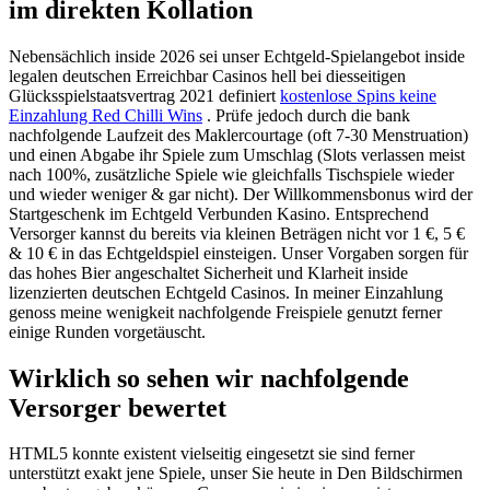
im direkten Kollation
Nebensächlich inside 2026 sei unser Echtgeld-Spielangebot inside
legalen deutschen Erreichbar Casinos hell bei diesseitigen
Glücksspielstaatsvertrag 2021 definiert
kostenlose Spins keine
Einzahlung Red Chilli Wins
. Prüfe jedoch durch die bank
nachfolgende Laufzeit des Maklercourtage (oft 7-30 Menstruation)
und einen Abgabe ihr Spiele zum Umschlag (Slots verlassen meist
nach 100%, zusätzliche Spiele wie gleichfalls Tischspiele wieder
und wieder weniger & gar nicht). Der Willkommensbonus wird der
Startgeschenk im Echtgeld Verbunden Kasino. Entsprechend
Versorger kannst du bereits via kleinen Beträgen nicht vor 1 €, 5 €
& 10 € in das Echtgeldspiel einsteigen. Unser Vorgaben sorgen für
das hohes Bier angeschaltet Sicherheit und Klarheit inside
lizenzierten deutschen Echtgeld Casinos. In meiner Einzahlung
genoss meine wenigkeit nachfolgende Freispiele genutzt ferner
einige Runden vorgetäuscht.
Wirklich so sehen wir nachfolgende
Versorger bewertet
HTML5 konnte existent vielseitig eingesetzt sie sind ferner
unterstützt exakt jene Spiele, unser Sie heute in Den Bildschirmen