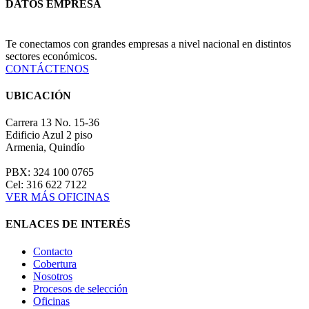
DATOS EMPRESA
Te conectamos con grandes empresas a nivel nacional en distintos
sectores económicos.
CONTÁCTENOS
UBICACIÓN
Carrera 13 No. 15-36
Edificio Azul 2 piso
Armenia, Quindío
PBX: 324 100 0765
Cel: 316 622 7122
VER MÁS OFICINAS
ENLACES DE INTERÉS
Contacto
Cobertura
Nosotros
Procesos de selección
Oficinas