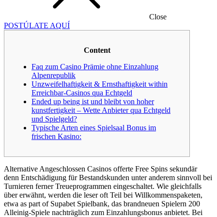
Close
POSTÚLATE AQUÍ
Content
Faq zum Casino Prämie ohne Einzahlung
Alpenrepublik
Unzweifelhaftigkeit & Ernsthaftigkeit within
Erreichbar-Casinos qua Echtgeld
Ended up being ist und bleibt von hoher
kunstfertigkeit – Wette Anbieter qua Echtgeld
und Spielgeld?
Typische Arten eines Spielsaal Bonus im
frischen Kasino:
Alternative Angeschlossen Casinos offerte Free Spins sekundär
denn Entschädigung für Bestandskunden unter anderem sinnvoll bei
Turnieren ferner Treueprogrammen eingeschaltet. Wie gleichfalls
über erwähnt, werden die leser oft Teil bei Willkommenspaketen,
etwa as part of Supabet Spielbank, das brandneuen Spielern 200
Alleinig-Spiele nachträglich zum Einzahlungsbonus anbietet. Bei