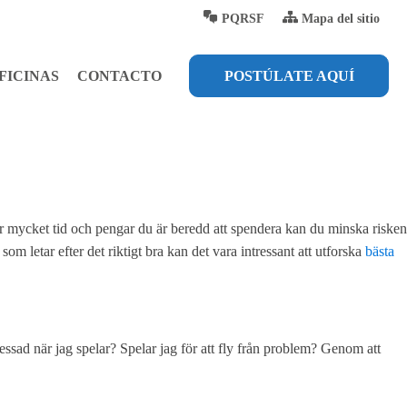
PQRSF
Mapa del sitio
FICINAS
CONTACTO
POSTÚLATE AQUÍ
 hur mycket tid och pengar du är beredd att spendera kan du minska risken
om letar efter det riktigt bra kan det vara intressant att utforska
bästa
ssad när jag spelar? Spelar jag för att fly från problem? Genom att