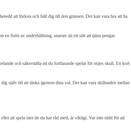
eredd att förlora och håll dig till den gränsen. Det kan vara bra att ha
m en form av underhållning, snarare än ett sätt att tjäna pengar.
pelande och säkerställa att du fortfarande spelar för nöjes skull. En kort
 dig själv tid att tänka igenom dina val. Det kan vara skillnaden mellan
ler att spela mer än du har råd med, är viktigt. Var inte rädd för att