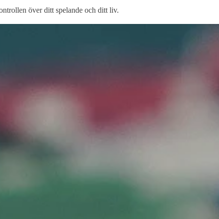
trollen över ditt spelande och ditt liv.