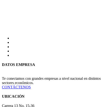
DATOS EMPRESA
Te conectamos con grandes empresas a nivel nacional en distintos
sectores económicos.
CONTÁCTENOS
UBICACIÓN
Carrera 13 No. 15-36