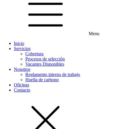
Menu
Inicio
Servicios
Cobertura
Procesos de selección
Vacantes Disponibles
Nosotros
Reglamento interno de trabajo
Huella de carbono
Oficinas
Contacto