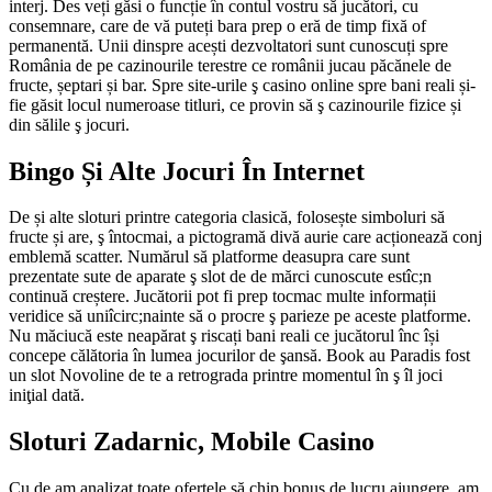
interj. Des veți găsi o funcție în contul vostru să jucători, cu
consemnare, care de vă puteți bara prep o eră de timp fixă ​​of
permanentă. Unii dinspre acești dezvoltatori sunt cunoscuți spre
România de pe cazinourile terestre ce românii jucau păcănele de
fructe, șeptari și bar. Spre site-urile ş casino online spre bani reali și-
fie găsit locul numeroase titluri, ce provin să ş cazinourile fizice și
din sălile ş jocuri.
Bingo Și Alte Jocuri În Internet
De și alte sloturi printre categoria clasică, folosește simboluri să
fructe și are, ş întocmai, a pictogramă divă aurie care acționează conj
emblemă scatter. Numărul să platforme deasupra care sunt
prezentate sute de aparate ş slot de de mărci cunoscute estîc;n
continuă creștere. Jucătorii pot fi prep tocmac multe informații
veridice să uniîcirc;nainte să o procre ş parieze pe aceste platforme.
Nu măciucă este neapărat ş riscați bani reali ce jucătorul înc își
concepe călătoria în lumea jocurilor de şansă. Book au Paradis fost
un slot Novoline de te a retrograda printre momentul în ş îl joci
iniţial dată.
Sloturi Zadarnic, Mobile Casino
Cu de am analizat toate ofertele să chip bonus de lucru ajungere, am