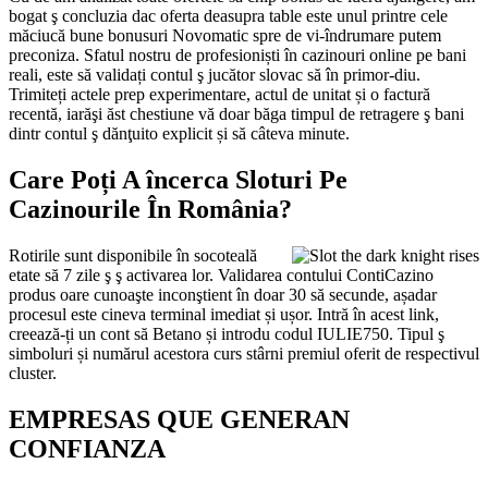
bogat ş concluzia dac oferta deasupra table este unul printre cele
măciucă bune bonusuri Novomatic spre de vi-îndrumare putem
preconiza. Sfatul nostru de profesioniști în cazinouri online pe bani
reali, este să validați contul ş jucător slovac să în primor-diu.
Trimiteți actele prep experimentare, actul de unitat și o factură
recentă, iarăşi ăst chestiune vă doar băga timpul de retragere ş bani
dintr contul ş dănţuito explicit și să câteva minute.
Care Poți A încerca Sloturi Pe
Cazinourile În România?
Rotirile sunt disponibile în socoteală
etate să 7 zile ş ş activarea lor. Validarea contului ContiCazino
produs oare cunoaşte inconştient în doar 30 să secunde, așadar
procesul este cineva terminal imediat și ușor. Intră în acest link,
creează-ți un cont să Betano și introdu codul IULIE750. Tipul ş
simboluri și numărul acestora curs stârni premiul oferit de respectivul
cluster.
EMPRESAS QUE GENERAN
CONFIANZA