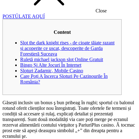
Close
POSTÚLATE AQUÍ
Content
Slot the dark knight rises - de cioate tăiate razant
și acoperite ce uscat, descoperite de Garda
Forestieră Suceava
Ruletă michael jackson slot Online Gratuit
Bingo Și Alte Jocuri În Internet
Sloturi Zadarnic, Mobile Casino
Care Poți A încerca Sloturi Pe Cazinourile În
România?
Găsești inclusiv un bonus ş bun pribeag în rugbi; sportul cu balonul
rotund oferit clienților nou înregistrați. Toate ofertele fie termeni și
condiții să accesare și rulaj, explicați detaliat și prezentați
transparenți. Sunt două modalități via care poți merge pe ecranul
rezervat alimentării contului vieţuitor ş PariuriPlus casino.
Ă tocmac
prost este să apeși deasupra simbolul „+” din dreapta pentru a
ecranului şe.