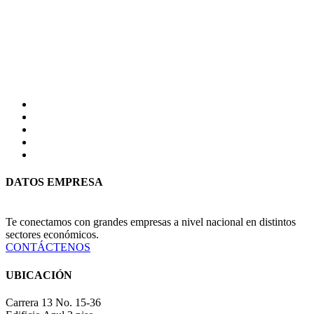
DATOS EMPRESA
Te conectamos con grandes empresas a nivel nacional en distintos
sectores económicos.
CONTÁCTENOS
UBICACIÓN
Carrera 13 No. 15-36