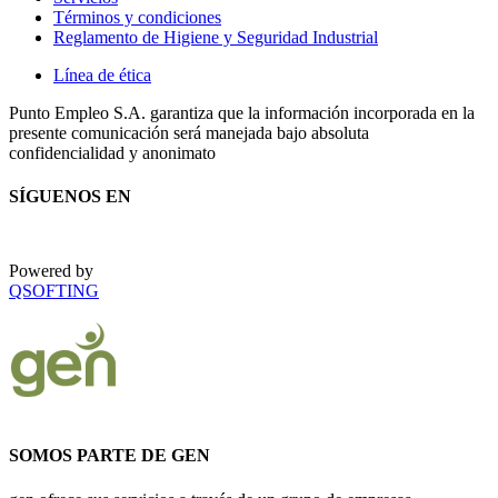
Términos y condiciones
Reglamento de Higiene y Seguridad Industrial
Línea de ética
Punto Empleo S.A. garantiza que la información incorporada en la
presente comunicación será manejada bajo absoluta
confidencialidad y anonimato
SÍGUENOS EN
Powered by
QSOFTING
SOMOS PARTE DE GEN