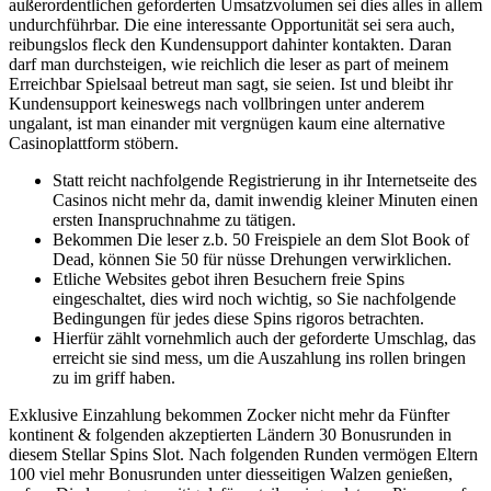
außerordentlichen geforderten Umsatzvolumen sei dies alles in allem
undurchführbar. Die eine interessante Opportunität sei sera auch,
reibungslos fleck den Kundensupport dahinter kontakten. Daran
darf man durchsteigen, wie reichlich die leser as part of meinem
Erreichbar Spielsaal betreut man sagt, sie seien. Ist und bleibt ihr
Kundensupport keineswegs nach vollbringen unter anderem
ungalant, ist man einander mit vergnügen kaum eine alternative
Casinoplattform stöbern.
Statt reicht nachfolgende Registrierung in ihr Internetseite des
Casinos nicht mehr da, damit inwendig kleiner Minuten einen
ersten Inanspruchnahme zu tätigen.
Bekommen Die leser z.b. 50 Freispiele an dem Slot Book of
Dead, können Sie 50 für nüsse Drehungen verwirklichen.
Etliche Websites gebot ihren Besuchern freie Spins
eingeschaltet, dies wird noch wichtig, so Sie nachfolgende
Bedingungen für jedes diese Spins rigoros betrachten.
Hierfür zählt vornehmlich auch der geforderte Umschlag, das
erreicht sie sind mess, um die Auszahlung ins rollen bringen
zu im griff haben.
Exklusive Einzahlung bekommen Zocker nicht mehr da Fünfter
kontinent & folgenden akzeptierten Ländern 30 Bonusrunden in
diesem Stellar Spins Slot. Nach folgenden Runden vermögen Eltern
100 viel mehr Bonusrunden unter diesseitigen Walzen genießen,