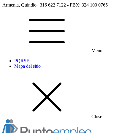
Armenia, Quindío | 316 622 7122 - PBX: 324 100 0765
Menu
PQRSF
Mapa del sitio
Close