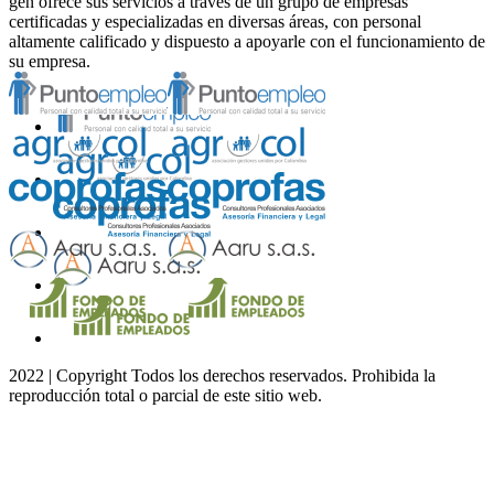
gen ofrece sus servicios a través de un grupo de empresas
certificadas y especializadas en diversas áreas, con personal
altamente calificado y dispuesto a apoyarle con el funcionamiento de
su empresa.
2022 | Copyright Todos los derechos reservados. Prohibida la
reproducción total o parcial de este sitio web.