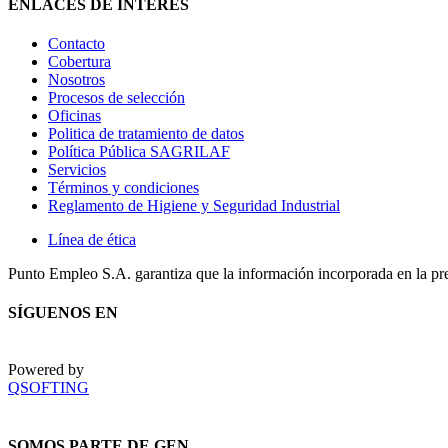
ENLACES DE INTERÉS
Contacto
Cobertura
Nosotros
Procesos de selección
Oficinas
Politica de tratamiento de datos
Política Pública SAGRILAF
Servicios
Términos y condiciones
Reglamento de Higiene y Seguridad Industrial
Línea de ética
Punto Empleo S.A. garantiza que la información incorporada en la pr
SÍGUENOS EN
Powered by
QSOFTING
SOMOS PARTE DE GEN