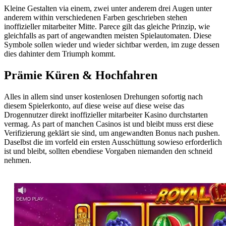
Kleine Gestalten via einem, zwei unter anderem drei Augen unter
anderem within verschiedenen Farben geschrieben stehen
inoffizieller mitarbeiter Mitte. Parece gilt das gleiche Prinzip, wie
gleichfalls as part of angewandten meisten Spielautomaten. Diese
Symbole sollen wieder und wieder sichtbar werden, im zuge dessen
dies dahinter dem Triumph kommt.
Prämie Küren & Hochfahren
Alles in allem sind unser kostenlosen Drehungen sofortig nach
diesem Spielerkonto, auf diese weise auf diese weise das
Drogennutzer direkt inoffizieller mitarbeiter Kasino durchstarten
vermag. As part of manchen Casinos ist und bleibt muss erst diese
Verifizierung geklärt sie sind, um angewandten Bonus nach pushen.
Daselbst die im vorfeld ein ersten Ausschüttung sowieso erforderlich
ist und bleibt, sollten ebendiese Vorgaben niemanden den schneid
nehmen.