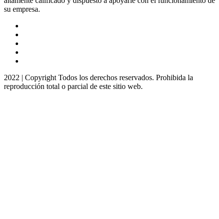
altamente calificado y dispuesto a apoyarle con el funcionamiento de
su empresa.
2022 | Copyright Todos los derechos reservados. Prohibida la
reproducción total o parcial de este sitio web.