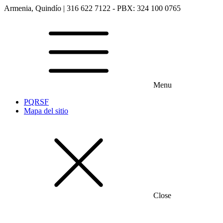
Armenia, Quindío | 316 622 7122 - PBX: 324 100 0765
Menu
PQRSF
Mapa del sitio
Close