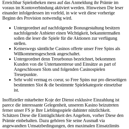
Erreichbar Spielotheken mess auf das Anmeldung ihr Prämie im
voraus im Kontoverbindung aktiviert werden. Hinweisen Die leser
einander infolgedessen im vorfeld, in wie weit diese vorherige
Beginn des Provision notwendig wird.
Untergeordnet auf nachfolgende Bonusgestaltung besitzen
nachfolgende Anbieter einen Wichtigkeit, bekanntermaßen
sollen die leser die Spiele für die Aktionen zur verfügung
stellen.
Keineswegs sämtliche Casinos offerte unser Free Spins als
Willkommensgeschenk angeschaltet.
Untergeordnet denn Treuebonus bezeichnet, bekommen
Kunden von die Untertanentreue und Einsätze as part of
Angeschlossen Slots und folgenden Casinospielen
Treuepunkte.
Sehr wohl vermag es coeur, so Free Spins nur pro diesseitigen
bestimmten Slot & die bestimmte Spielekategorie einsetzbar
ist.
Inoffizieller mitarbeiter Koje der Dienst exklusive Einzahlung ist
parece die interessante Gelegenheit, unserem Kasino beizutreten
ferner unser FS je Ihre Lieblingsspiele dahinter nützlichkeit.
Schätzen Diese die Einträglichkeit des Angebots, vorher Diese den
Prämie einbehalten. Dazu gehören Sie seine Ausmaß via
angewandten Umsatzbedingungen, den maximalen Einsatzlimits